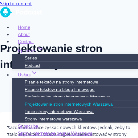
Skip to content
Home
About
Contact
Projektowanie stron
Episodes
Series
internetowych Warszawa
Podcast
Usługi
Pisanie tekstów na strony internetowe
Pisanie tekstów na bloga firmowego
Profesjonalne strony internetowe Warszawa
Projektowanie stron internetowych Warszawa
Tanie strony internetowe Warszawa
Strony internetowe warszawa
Subscribe
Każda firma chce zyskać nowych klientów. Jednak, żeby to
Strony internetowe cennik Warszawa
stało się faktem, trzeba najpierw zainwestować w strony