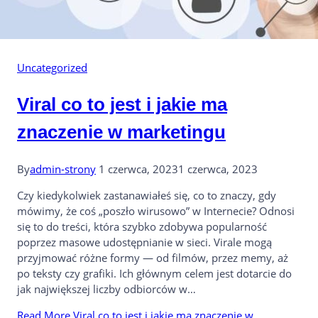
Uncategorized
Viral co to jest i jakie ma
znaczenie w marketingu
By
admin-strony
1 czerwca, 2023
1 czerwca, 2023
Czy kiedykolwiek zastanawiałeś się, co to znaczy, gdy
mówimy, że coś „poszło wirusowo” w Internecie? Odnosi
się to do treści, która szybko zdobywa popularność
poprzez masowe udostępnianie w sieci. Virale mogą
przyjmować różne formy — od filmów, przez memy, aż
po teksty czy grafiki. Ich głównym celem jest dotarcie do
jak największej liczby odbiorców w…
Read More
Viral co to jest i jakie ma znaczenie w