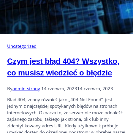
Uncategorized
Czym jest błąd 404? Wszystko,
co musisz wiedzieć o błędzie
By
admin-strony
14 czerwca, 2023
14 czerwca, 2023
Błąd 404, znany również jako „404 Not Found”, jest
jednym z najczęściej spotykanych błędów na stronach
internetowych. Oznacza to, że serwer nie może odnaleźć
żądanego zasobu, takiego jak strona, plik lub inny
zidentyfikowany adres URL. Kiedy użytkownik próbuje
uzyskać dostęp do określonej podstrony w obrębie naszej